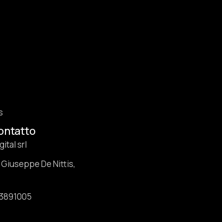
s
contatto
ital srl
 Giuseppe De Nittis,
73891005