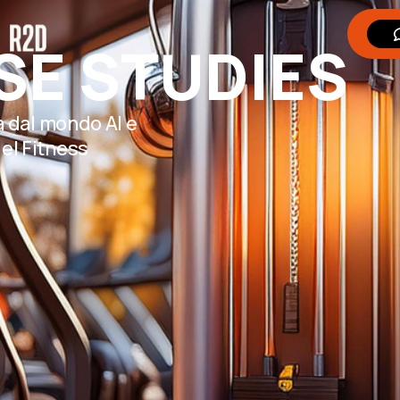
SE STUDIES
à dal mondo AI e
el Fitness