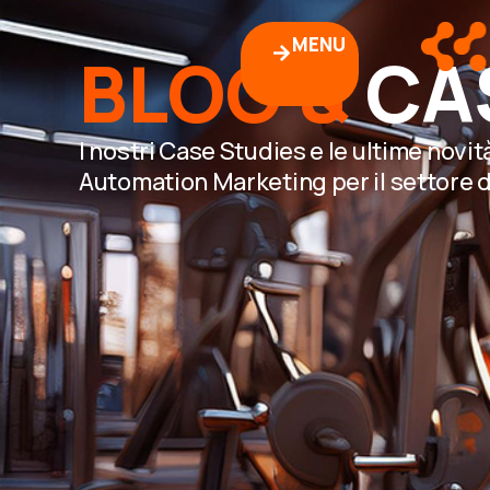
MENU
BLOG &
CA
I nostri Case Studies e le ultime novit
Automation Marketing per il settore d