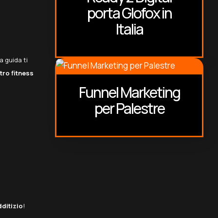
porta Glofox in
Italia
a guida ti
tro fitness
Funnel Marketing
per Palestre
dditizio
!